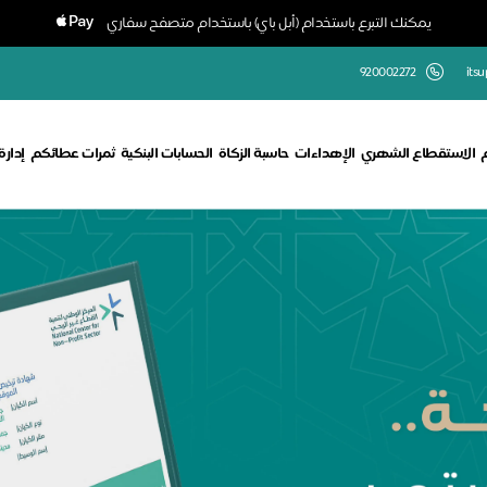
يمكنك التبرع باستخدام (أبل باي) باستخدام متصفح سفاري
920002272
its
الاستقطاع الشهري
الإهداءات
حاسبة الزكاة
الحسابات البنكية
ثمرات عطائكم
إدار