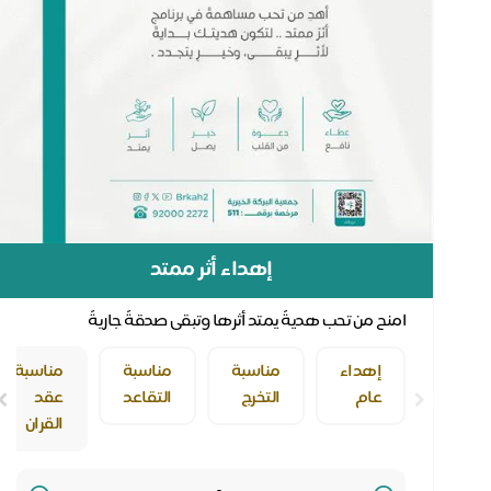
إهداء أثر ممتد
امنح من تحب هديةً يمتد أثرها وتبقى صدقةً جاريةً
إهداء
مناسبة
مناسبة
مناسبة
عام
التخرج
التقاعد
عقد
القران