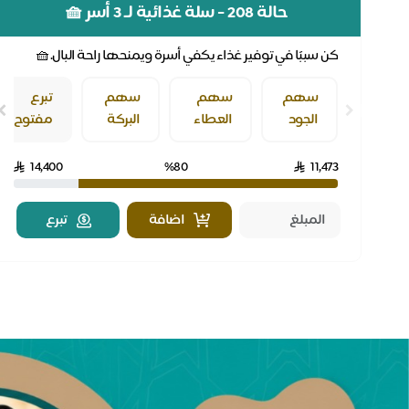
حالة 208 - سلة غذائية لـ 3 أسر 🧺
كن سببًا في توفير غذاء يكفي أسرة ويمنحها راحة البال.🧺
سهم
سهم
سهم
تبرع
الجود
العطاء
البركة
مفتوح
14,400
%80
11,473
اضافة
تبرع