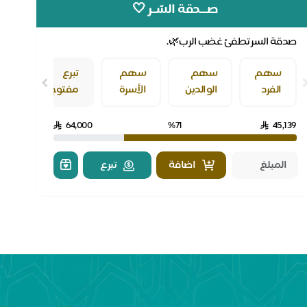
صـــدقة السّــر 🤍
صدقة السر تطفئ غضب الرب🌿.
سهم
سهم
سهم
تبرع
الفرد
الوالدين
الأسرة
مفتوح
64,000
%71
45,139
اضافة
تبرع