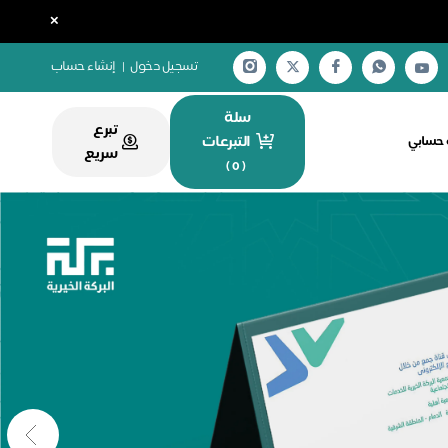
×
تسجيل دخول
|
إنشاء حساب
سلة
تبرع
التبرعات
ة حسابي
سريع
)
0
(