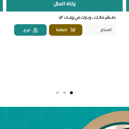
زكاة المال
طــهّر مالــك .. وبـارك في رزقــك 🌿
اضافة
تبرع