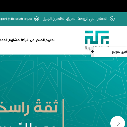
الدمام – حي الروضة – طريق الظهران الجبيل
upport@albarakah.org.sa
تصريح المتجر
عن البركة
مشاريع الدعم
تبرع سريع