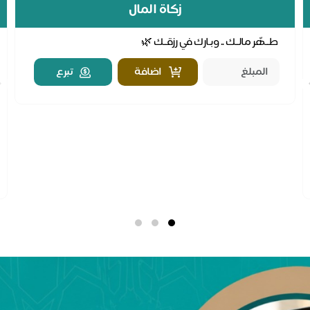
زكاة المال
طــهّر مالــك .. وبـارك في رزقــك 🌿
اضافة
تبرع