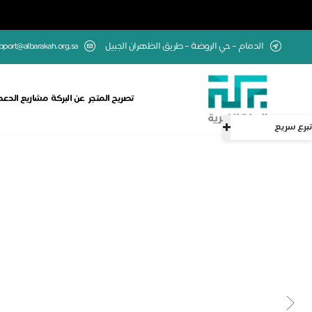
الدمام – حي الروضة – طريق الظهران الجبيل
upport@albarakah.org.sa
تصريح المتجر
عن البركة
مشاريع الدعم
تبرع سريع