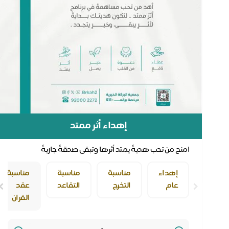
إهداء أثر ممتد
امنح من تحب هديةً يمتد أثرها وتبقى صدقةً جاريةً
إهداء
مناسبة
مناسبة
مناسبة
عام
التخرج
التقاعد
عقد
القران