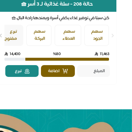
حالة 208 - سلة غذائية لـ 3 أسر 🧺
كن سببًا في توفير غذاء يكفي أسرة ويمنحها راحة البال.🧺
سهم
سهم
سهم
تبرع
الجود
العطاء
البركة
مفتوح
14,400
%80
11,463
اضافة
تبرع