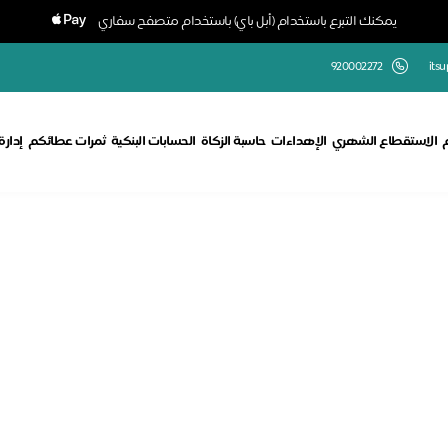
يمكنك التبرع باستخدام (أبل باي) باستخدام متصفح سفاري
920002272
its
الاستقطاع الشهري
الإهداءات
حاسبة الزكاة
الحسابات البنكية
ثمرات عطائكم
إدار