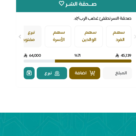
صـــدقة السّــر 🤍
صدقة السر تطفئ غضب الرب🌿.
سهم
سهم
سهم
تبرع
الفرد
الوالدين
الأسرة
مفتوح
64,000
%71
45,139
اضافة
تبرع