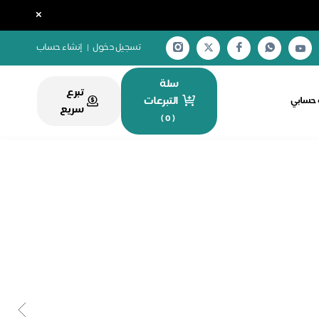
×
تسجيل دخول
|
إنشاء حساب
سلة
تبرع
التبرعات
ة حسابي
سريع
)
0
(