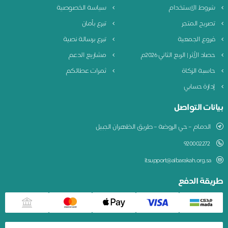
شروط الاستخدام
سياسة الخصوصية
تصريح المتجر
تبرع بأمان
فروع الجمعية
تبرع برسالة نصية
حصاد الأثر | الربع الثاني 2026م
مشاريع الدعم
حاسبة الزكاة
ثمرات عطائكم
إدارة حسابي
بيانات التواصل
الدمام – حي الروضة – طريق الظهران الجبيل
920002272
itsupport@albarakah.org.sa
طريقة الدفع