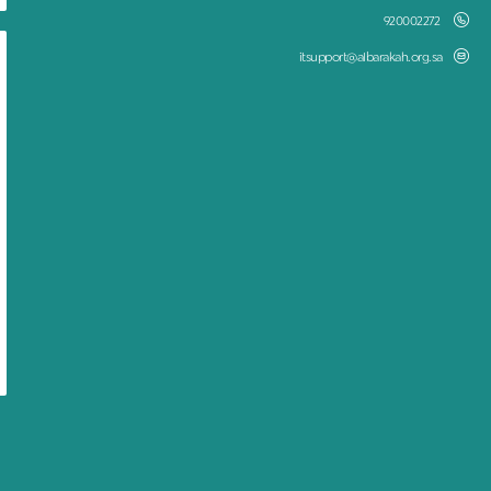
920002272
itsupport@albarakah.org.sa