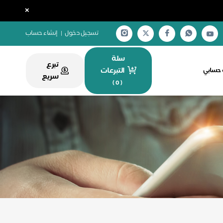
×
تسجيل دخول
|
إنشاء حساب
سلة
تبرع
التبرعات
ة حسابي
سريع
)
0
(