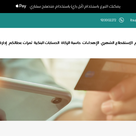
يمكنك التبرع باستخدام (أبل باي) باستخدام متصفح سفاري
920002272
its
الاستقطاع الشهري
الإهداءات
حاسبة الزكاة
الحسابات البنكية
ثمرات عطائكم
إدار