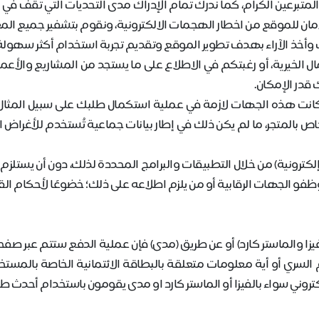
تبرعين الكرام، كما ندرك تمام الإدراك مدى التحديات التي تقف في و
أمان للموقع من اخطار الهجمات الالكترونية، ونقوم بتشفير جميع ا
وأخذ الآراء بهدف تطوير الموقع وتقديم تجربة استخدام أكثر سهولة و
ال الخيرية، أو رغبتكم في الاطلاع على ما يستجد من المشاريع والأعما
 قدر الإمكان
.
ا كانت هذه الجهات لازمة في عملية استكمال طلبك على سبيل المثال
اص بالمتجر، ما لم يكن ذلك في إطار بيانات جماعية تُستخدم للأغراض ا
 (إلكترونية) من خلال التطبيقات والبرامج المحددة لذلك، دون أن يست
موظفو الجهات الرقابية أو من يلزم اطلاعه على ذلك؛ خضوعًا لأحكام ال
 والماستر كارد) أو عن طريق (مدى) فإن عملية الدفع ستتم عبر صفحة ا
م السري أو أية معلومات متعلقة بالبطاقة الائتمانية الخاصة بالمس
لكتروني سواء بالفيزا أو الماستر كارد او مدى يقومون باستخدام أحدث 