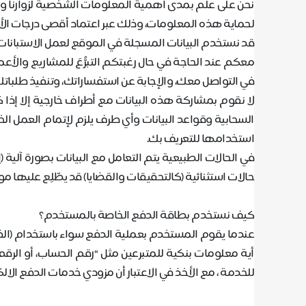
نحن على علم بمدى أهمية المعلومات الشخصية لزوارنا والم
لحماية هذه المعلومات، وذلك عبر اعتماد أقصى درجات ال
قد نستخدم البيانات المسجلة في الموقع لعمل الاستبانات 
معكم عند الحاجة في حال رغبتكم التبرُّعَ للمشاريع والأعم
في التواصل معك، والإجابة عن استفساراتك، وتنفيذ طلباتك
لا نقوم بمشاركة هذه البيانات مع أطراف خارجية إلا إذ
السحابية وقواعد البيانات وأي طرف يلزم لإتمام العمل الخ
استخدامها للتعريف بك
.
في الحالات الطبيعية يتم التعامل مع البيانات بصورة آلية
حالات استثنائية (كالتحقيقات والقضايا) قد يطّلِع عليها 
كيف نستخدم بطاقة الدفع الخاصة بالمستخدم؟
عندما يقوم المستخدم بعملية الدفع سواء باستخدام (الفيزا
أية معلومات بنكية للمتبرعين مثل “رقم الحساب، أو الرق
للخدمة ، مع الأخذ في الاعتبار أن مزودي خدمات الدفع الا