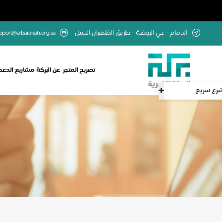
الدمام – حي الروضة – طريق الظهران الجبيل
upport@albarakah.org.sa
تصريح المتجر
عن البركة
مشاريع الدعم
تبرع سريع