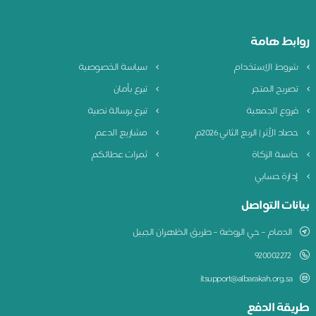
روابط هامة
شروط الاستخدام
سياسة الخصوصية
تصريح المتجر
تبرع بأمان
فروع الجمعية
تبرع برسالة نصية
حصاد الأثر | الربع الثاني 2026م
مشاريع الدعم
حاسبة الزكاة
ثمرات عطائكم
إدارة حسابي
بيانات التواصل
الدمام – حي الروضة – طريق الظهران الجبيل
920002272
itsupport@albarakah.org.sa
طريقة الدفع