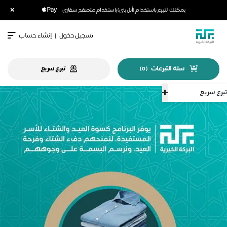
×
يمكنك التبرع باستخدام (أبل باي) باستخدام متصفح سفاري
تسجيل دخول
|
إنشاء حساب
سلة التبرعات
تبرع سريع
)
0
(
تبرع سريع