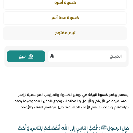
كسوة أسرة
كسوة عدة أسر
تبرع مفتوح
تبرع
يسهم برنامج
كسوة البركة
في توفير الكسوة والملابس الموسمية للأسر
المستفيدة من الأيتام والأرامل والمطلقات وذوي الدخل المحدود، بما يحفظ
كرامتهم ويخفف عنهم الأعباء المعيشية خلال مواسم الشتاء والأعياد.
قال الرسول ﷺ : "أَحَبُّ النَّاسِ إِلَى اللَّهِ أَنْفَعَهُمْ لِلنَّاسِ، وَأَحَبُّ