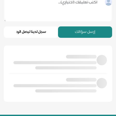
إرسل سؤالك
سجل لدينا ليصل الرد