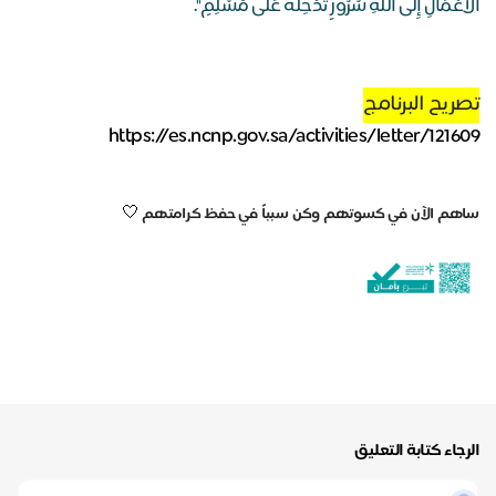
الْأَعْمَالِ إِلَى اللَّهِ سُرُورٍ تُدْخِلُهُ عَلَى مُسْلِمٍ".
تصريح البرنامج
https://es.ncnp.gov.sa/activities/letter/121609
🤍
ساهم الآن في كسوتهم وكن سبباً في حفظ كرامتهم
الرجاء كتابة التعليق