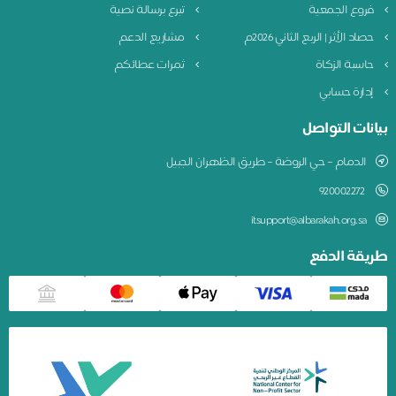
فروع الجمعية
تبرع برسالة نصية
حصاد الأثر | الربع الثاني 2026م
مشاريع الدعم
حاسبة الزكاة
ثمرات عطائكم
إدارة حسابي
بيانات التواصل
الدمام – حي الروضة – طريق الظهران الجبيل
920002272
itsupport@albarakah.org.sa
طريقة الدفع