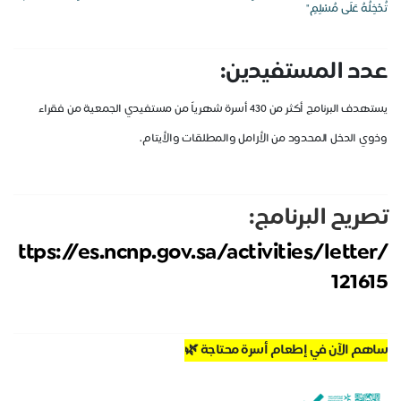
تُدْخِلُهُ عَلَى مُسْلِمٍ"
عدد المستفيدين:
يستهدف البرنامج أكثر من 430 أسرة شهرياً من
مستفيدي الجمعية من فقراء
وذوي الدخل المحدود
من الأرامل والمطلقات والأيتام.
تصريح البرنامج:
ttps://es.ncnp.gov.sa/activities/letter/
121615
ساهم الآن في إطعام أسرة محتاجة 🌿