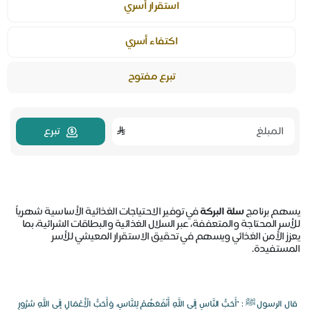
استقرار أسري
اكتفاء أسري
تبرع مفتوح
تبرع
يسهم برنامج
سلة البركة
في توفير الاحتياجات الغذائية الأساسية شهرياً
للأسر المحتاجة والمتعففة، عبر السلال الغذائية والبطاقات الشرائية، بما
يعزز الأمن الغذائي ويسهم في تحقيق الاستقرار المعيشي للأسر
المستفيدة.
قال الرسول ﷺ : "أَحَبُّ النَّاسِ إِلَى اللَّهِ أَنْفَعَهُمْ لِلنَّاسِ، وَأَحَبُّ الْأَعْمَالِ إِلَى اللَّهِ سُرُورٍ