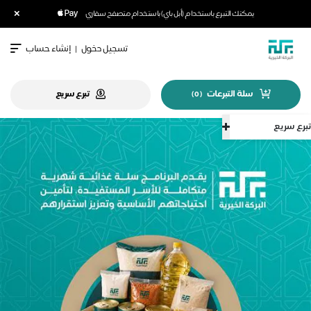
×
يمكنك التبرع باستخدام (أبل باي) باستخدام متصفح سفاري
تسجيل دخول
|
إنشاء حساب
سلة التبرعات
تبرع سريع
)
0
(
تبرع سريع