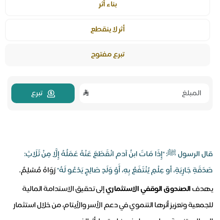
بناء أثر
أثر لا ينقطع
تبرع مفتوح
تبرع
قال الرسول ﷺ: "
إِذَا مَاتَ ابنُ آدم انْقَطَعَ عَنْهُ عَمَلُهُ إِلَّا مِنْ ثَلَاثٍ:
صَدَقَةٍ جَارِيَةٍ، أو عِلْمٍ يُنْتَفَعُ بِهِ، أَوْ وَلَدٍ صَالِحٍ يَدْعُو لَهُ"
رَوَاهُ مُسْلِم
ٌ.
يهدف
الصندوق الوقفي الاستثماري
إلى تحقيق الاستدامة المالية
للجمعية وتعزيز أثرها التنموي في دعم الأسر والأيتام، من خلال استثمار