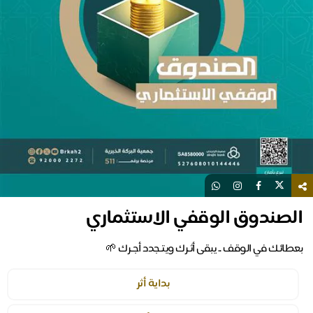
الصندوق الوقفي الاستثماري
بعطائـك في الوقف .. يبقى أثـرك ويتـجدد أجـرك 🌱
بداية أثر