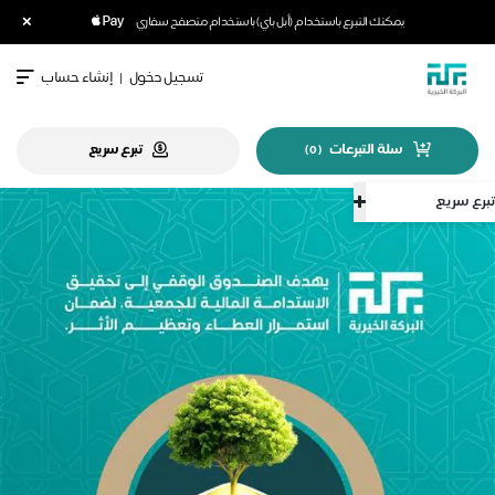
×
يمكنك التبرع باستخدام (أبل باي) باستخدام متصفح سفاري
تسجيل دخول
|
إنشاء حساب
سلة التبرعات
تبرع سريع
)
0
(
تبرع سريع