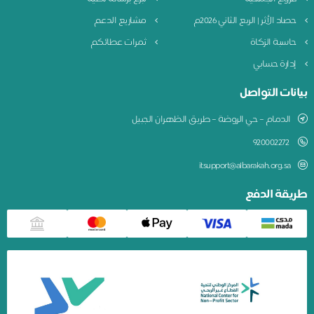
حصاد الأثر | الربع الثاني 2026م
مشاريع الدعم
حاسبة الزكاة
ثمرات عطائكم
إدارة حسابي
بيانات التواصل
الدمام – حي الروضة – طريق الظهران الجبيل
920002272
itsupport@albarakah.org.sa
طريقة الدفع