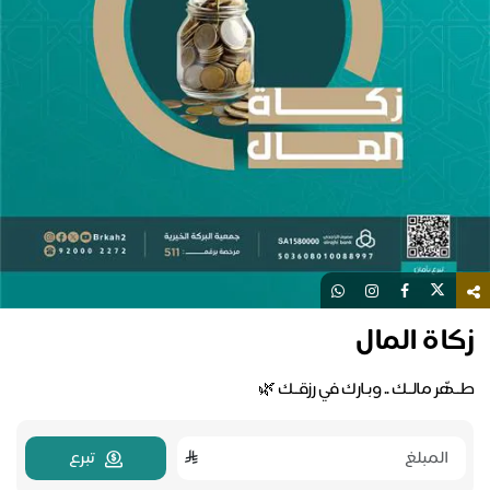
زكاة المال
طــهّر مالــك .. وبـارك في رزقــك 🌿
تبرع