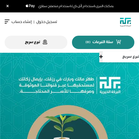
×
يمكنك التبرع باستخدام (أبل باي) باستخدام متصفح سفاري
تسجيل دخول
|
إنشاء حساب
سلة التبرعات
تبرع سريع
)
0
(
تبرع سريع