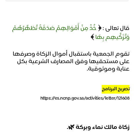
قال تعالى :
﴿
خُذْ مِنْ أَمْوَالِهِمْ صَدَقَةً تُطَهِّرُهُمْ
وَتُزَكِّيهِم بِهَا
﴾
تقوم الجمعية باستقبال أموال الزكاة وصرفها
على مستحقيها وفق المصارف الشرعية بكل
عناية وموثوقية.
تصريح البرنامج
https://es.ncnp.gov.sa/activities/letter/121608
زكاة مالك نماء وبركة
🌿
.