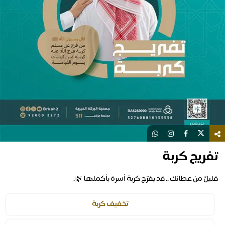
تفريج كربة
قليلٌ من عطائك .. قد يفرّج كربة أسرة بأكملها 🌿.
تخفيف كربة