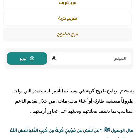
فرج قريب
تفريج كربة
تبرع مفتوح
تبرع
يسهم
برنامج
تفريج كربة
في مساندة الأسر المستفيدة التي تواجه
ظروفاً معيشية طارئة أو أعباءً مالية ملحَة، من خلال تقديم الدعم
المناسب بما يخفف معاناتهم ويعينهم على تجاوز أزماتهم .
قال الرسول
ﷺ : "
مَن نَفَّسَ عن مُؤمِنٍ كُربةً مِن كُرَبِ الدُّنيا نَفَّسَ اللهُ