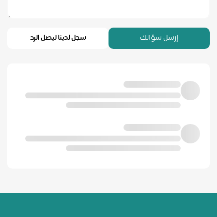
إرسل سؤالك
سجل لدينا ليصل الرد