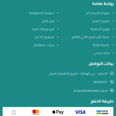
روابط هامة
شروط الاستخدام
سياسة الخصوصية
تصريح المتجر
تبرع بأمان
فروع الجمعية
تبرع برسالة نصية
حصاد الأثر | الربع الثاني 2026م
مشاريع الدعم
حاسبة الزكاة
ثمرات عطائكم
إدارة حسابي
بيانات التواصل
الدمام – حي الروضة – طريق الظهران الجبيل
920002272
itsupport@albarakah.org.sa
طريقة الدفع