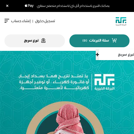
×
يمكنك التبرع باستخدام (أبل باي) باستخدام متصفح سفاري
تسجيل دخول
|
إنشاء حساب
سلة التبرعات
تبرع سريع
)
0
(
تبرع سريع