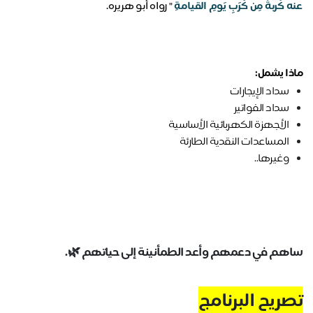
عنه كُربةً مِن كُرَبِ يَومِ القيامةِ
"
رواه أبو هريره.
ماذا يشمل:
سداد الإيجارات
سداد الفواتير
الأجهزة الكهربائية الأساسية
المساعدات النقدية الطارئة
وغيرها..
ساهم في دعمهم وأعد الطمأنينة إلى حياتهم 🌿.
تصريح البرنامج