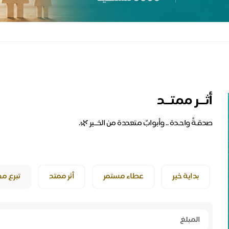
أثــر ممتــد
بداية خير
عطاء مستمر
أثر ممتد
تبرع م