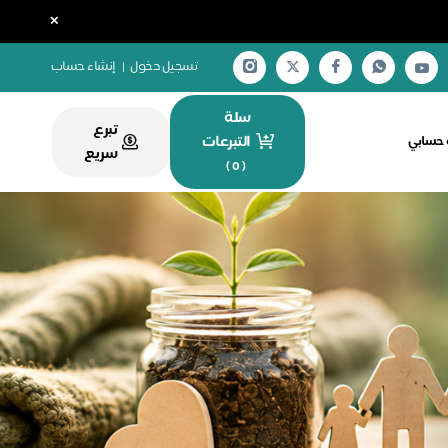
×
تسجيل دخول
|
إنشاء حساب
سلة
تبرع
التبرعات
ة حسابي
سريع
)
0
(