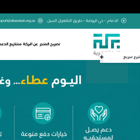
الدمام – حي الروضة – طريق الظهران الجبيل
upport@albarakah.org.sa
تصريح المتجر
عن البركة
مشاريع الدعم
تبرع سريع