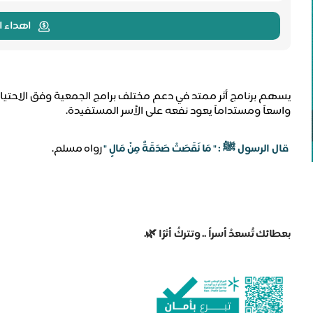
اهداء ا
يسهم برنامج أثر ممتد في دعم مختلف برامج الجمعية وفق الاحتياج،
واسعاً ومستداماً يعود نفعه على الأسر المستفيدة.
قال الرسول
ﷺ : "
مَا نَقَصَتْ صَدَقَةٌ مِنْ مَالٍ "
رواه مسلم.
بعطائك تُسعدُ أسراً .. وتتركُ أثرًا 🌿.