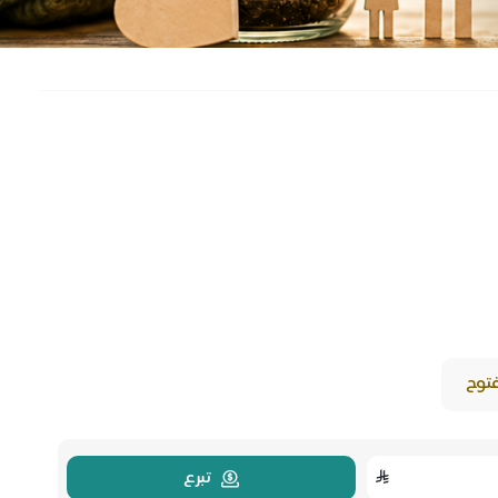
فتوح
تبرع