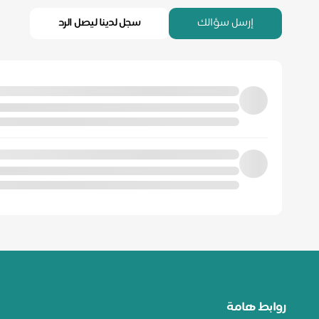
إرسل سؤالك
سجل لدينا ليصل الرد
روابط هامة