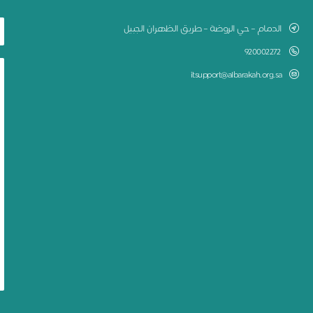
الدمام – حي الروضة – طريق الظهران الجبيل
920002272
itsupport@albarakah.org.sa