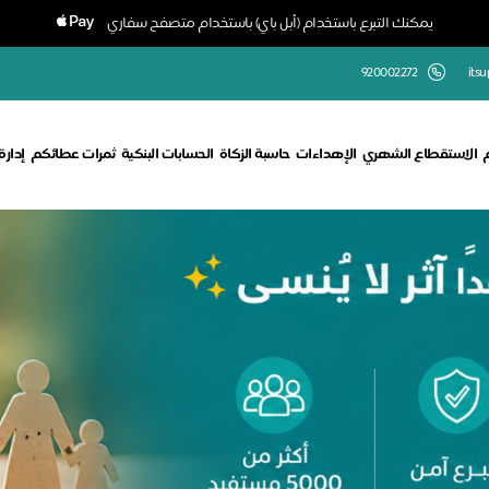
يمكنك التبرع باستخدام (أبل باي) باستخدام متصفح سفاري
920002272
its
الاستقطاع الشهري
الإهداءات
حاسبة الزكاة
الحسابات البنكية
ثمرات عطائكم
إدار