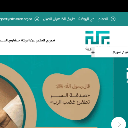
الدمام – حي الروضة – طريق الظهران الجبيل
upport@albarakah.org.sa
تصريح المتجر
عن البركة
مشاريع الدعم
تبرع سريع