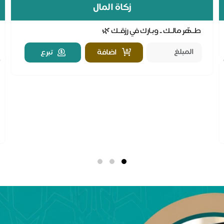
زكاة المال
طــهّر مالــك .. وبـارك في رزقــك 🌿
اضافة
تبرع