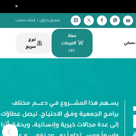
×
تسجيل دخول
|
إنشاء حساب
سلة
تبرع
التبرعات
ة حسابي
سريع
)
0
(