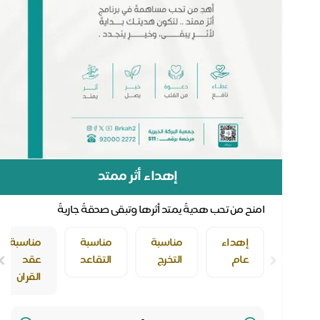
إهداء أثر ممتد
امنح من تحب هديةً يمتد أثرها وتبقى صدقةً جاريةً
إهداء
مناسبة
مناسبة
مناسبة
عام
التخرج
التقاعد
عقد
القران