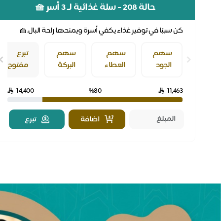
حالة 208 - سلة غذائية لـ 3 أسر 🧺
كن سببًا في توفير غذاء يكفي أسرة ويمنحها راحة البال.🧺
سهم
سهم
سهم
تبرع
الجود
العطاء
البركة
مفتوح
14,400
%80
11,463
اضافة
تبرع