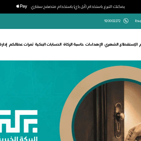
يمكنك التبرع باستخدام (أبل باي) باستخدام متصفح سفاري
920002272
its
الاستقطاع الشهري
الإهداءات
حاسبة الزكاة
الحسابات البنكية
ثمرات عطائكم
إدار