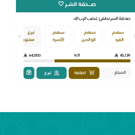
صـــدقة السّــر 🤍
صدقة السر تطفئ غضب الرب🌿.
سهم
سهم
سهم
تبرع
الفرد
الوالدين
الأسرة
مفتوح
64,000
%71
45,139
اضافة
تبرع