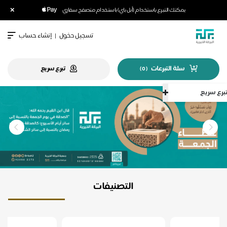
×
يمكنك التبرع باستخدام (أبل باي) باستخدام متصفح سفاري
تسجيل دخول
|
إنشاء حساب
سلة التبرعات
تبرع سريع
)
0
(
سريع
التصنيفات