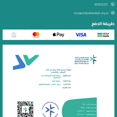
920002272
itsupport@albarakah.org.sa
يقة الدفع