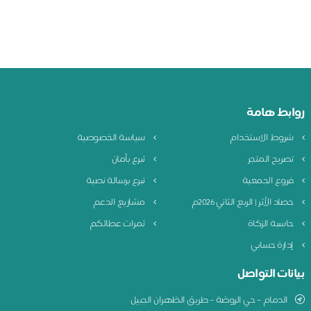
ابط هامة
روط الاستخدام
سياسة الخصوصية
صريح المتجر
تبرع بأمان
روع الجمعية
تبرع برسالة نصية
صاد الأثر | الربع الثاني 2026م
مشاريع الدعم
اسبة الزكاة
ثمرات عطائكم
دارة حسابي
نات التواصل
الدمام – حي الروضة – طريق الظهران الجبيل