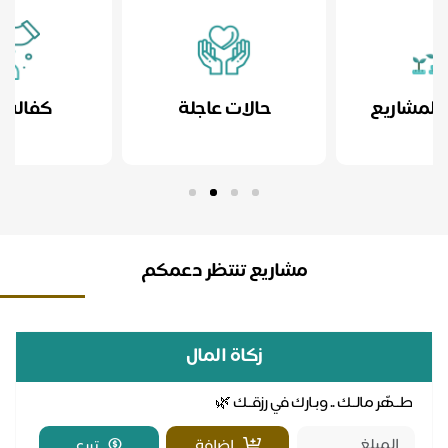
كفالة يتيم
حالات عاجلة
البرام
مشاريع تنتظر دعمكم
زكاة المال
.
طــهّر مالــك .. وبـارك في رزقــك 🌿
تبرع
اضافة