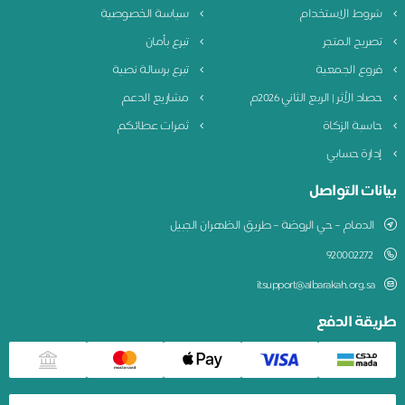
شروط الاستخدام
سياسة الخصوصية
تصريح المتجر
تبرع بأمان
فروع الجمعية
تبرع برسالة نصية
حصاد الأثر | الربع الثاني 2026م
مشاريع الدعم
حاسبة الزكاة
ثمرات عطائكم
إدارة حسابي
بيانات التواصل
الدمام – حي الروضة – طريق الظهران الجبيل
920002272
itsupport@albarakah.org.sa
طريقة الدفع