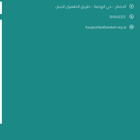
الدمام – حي الروضة – طريق الظهران الجبيل
920002272
itsupport@albarakah.org.sa