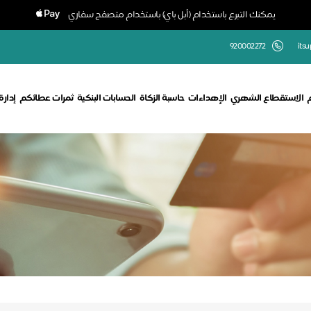
يمكنك التبرع باستخدام (أبل باي) باستخدام متصفح سفاري
920002272
its
الاستقطاع الشهري
الإهداءات
حاسبة الزكاة
الحسابات البنكية
ثمرات عطائكم
إدار