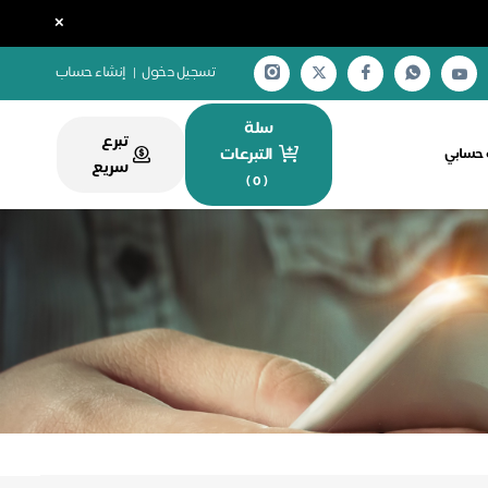
×
تسجيل دخول
|
إنشاء حساب
سلة
تبرع
التبرعات
ة حسابي
سريع
)
0
(