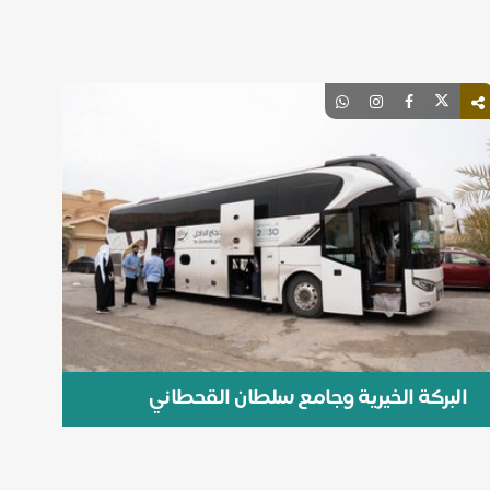
البركة الخيرية وجامع سلطان القحطاني
ينظمان رحلة عمرة رمضان لـ 144 مستفيدًا