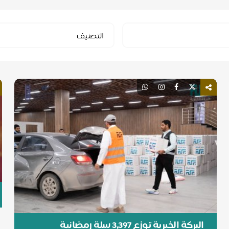
Select
التصنيف
Category
البركة الخيرية توزع 3,397 سلة رمضانية