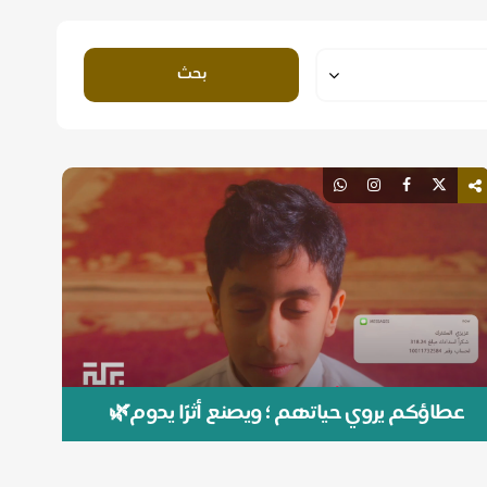
بحث
عطاؤكم يروي حياتهم ؛ ويصنع أثرًا يدوم🌿